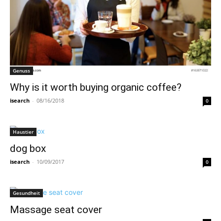
Genuss
Why is it worth buying organic coffee?
isearch
-
08/16/2018
0
Haustier
dog box
isearch
-
10/09/2017
0
Gesundheit
Massage seat cover