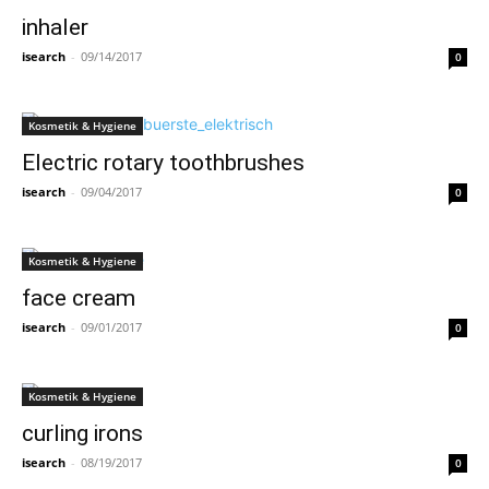
inhaler
isearch
-
09/14/2017
0
Kosmetik & Hygiene
Electric rotary toothbrushes
isearch
-
09/04/2017
0
Kosmetik & Hygiene
face cream
isearch
-
09/01/2017
0
Kosmetik & Hygiene
curling irons
isearch
-
08/19/2017
0