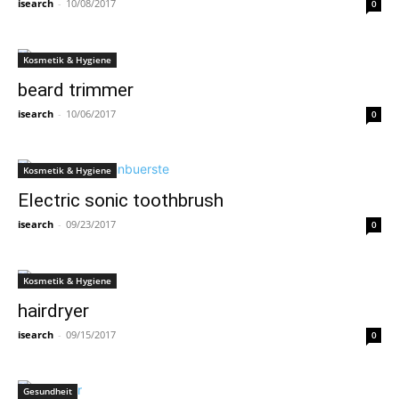
isearch
-
10/08/2017
0
Kosmetik & Hygiene
beard trimmer
isearch
-
10/06/2017
0
Kosmetik & Hygiene
Electric sonic toothbrush
isearch
-
09/23/2017
0
Kosmetik & Hygiene
hairdryer
isearch
-
09/15/2017
0
Gesundheit