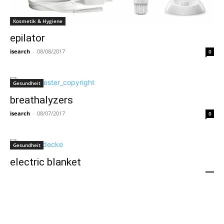
Kosmetik & Hygiene
epilator
isearch
-
08/08/2017
0
Gesundheit
breathalyzers
isearch
-
08/07/2017
0
Gesundheit
electric blanket
isearch
-
08/03/2017
0
Gesundheit
blood sugar levels