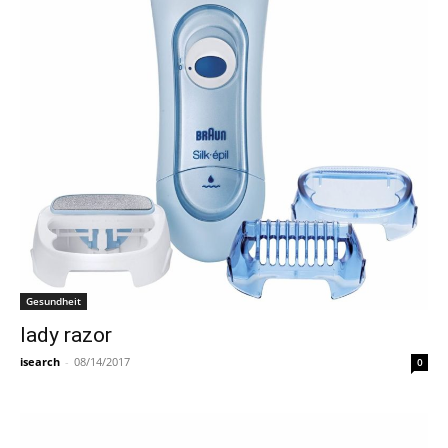
Gesundheit
lady razor
isearch
-
08/14/2017
0