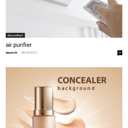
Gesundheit
air purifier
isearch
-
08/18/2017
0