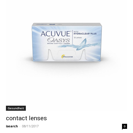
Gesundheit
contact lenses
isearch
-
08/11/2017
0