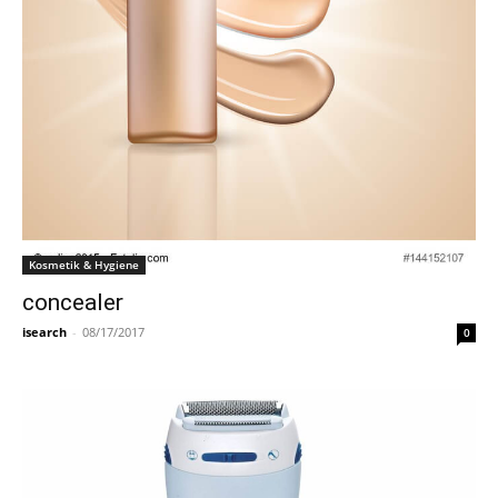
Kosmetik & Hygiene
concealer
isearch
-
08/17/2017
0