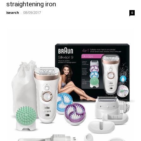
straightening iron
isearch
-
08/09/2017
0