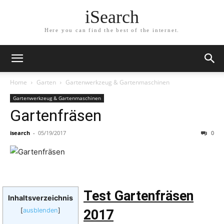
iSearch
Here you can find the best of the internet.
Home
Garten
Gartenwerkzeug & Gartenmaschinen
Gartenwerkzeug & Gartenmaschinen
Gartenfräsen
isearch
-
05/19/2017
0
Test Gartenfräsen
Inhaltsverzeichnis
[
ausblenden
]
2017